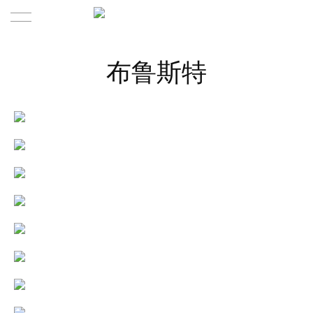
Home | 首页
布鲁斯特
Product | 作品
About | 关于
Contact | 联系
About us | 关于我们
Team | 团队
News | 新闻