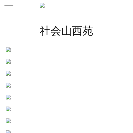
Home | 首页
社会山西苑
Product | 作品
About | 关于
Contact | 联系
About us | 关于我们
Team | 团队
News | 新闻