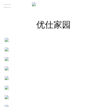
Home | 首页
优仕家园
Product | 作品
About | 关于
Contact | 联系
About us | 关于我们
Team | 团队
News | 新闻