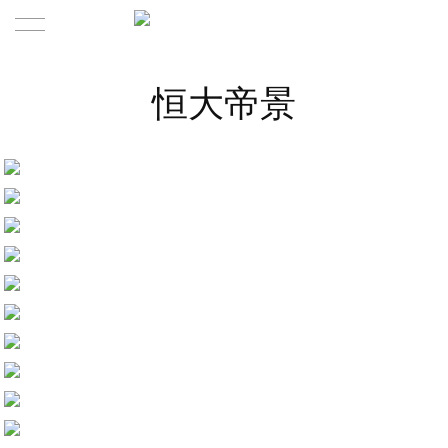
Home | 首页
恒大帝景
Product | 作品
About | 关于
Contact | 联系
About us | 关于我们
Team | 团队
News | 新闻