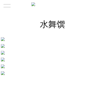
Home | 首页
水舞馔
Product | 作品
About | 关于
Contact | 联系
About us | 关于我们
Team | 团队
News | 新闻